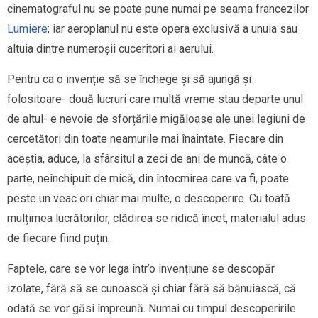
cinematograful nu se poate pune numai pe seama francezilor
Lumiere
; iar aeroplanul nu este opera exclusivă a unuia sau
altuia dintre numeroșii cuceritori ai aerului.
Pentru ca o invenție să se închege și să ajungă și
folositoare- două lucruri care multă vreme stau departe unul
de altul- e nevoie de sforțările migăloase ale unei legiuni de
cercetători din toate neamurile mai înaintate. Fiecare din
aceștia, aduce, la sfârsitul a zeci de ani de muncă, câte o
parte, neînchipuit de mică, din întocmirea care va fi, poate
peste un veac ori chiar mai multe, o descoperire. Cu toată
mulțimea lucrătorilor, clădirea se ridică încet, materialul adus
de fiecare fiind puțin.
Faptele, care se vor lega într’o invențiune se descopăr
izolate, fără să se cunoască și chiar fără să bănuiască, că
odată se vor găsi împreună. Numai cu timpul descoperirile