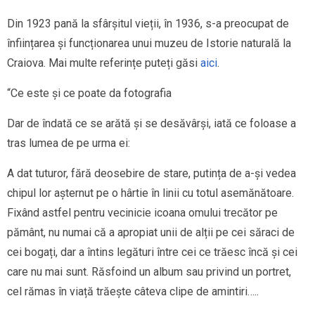
Din 1923 pană la sfârșitul vieții, în 1936, s-a preocupat de
înființarea și funcționarea unui muzeu de Istorie naturală la
Craiova. Mai multe referințe puteți găsi
aici
.
“Ce este și ce poate da fotografia
Dar de îndată ce se arătă și se desăvârși, iată ce foloase a
tras lumea de pe urma ei:
A dat tuturor, fără deosebire de stare, putința de a-și vedea
chipul lor așternut pe o hârtie în linii cu totul asemănătoare.
Fixând astfel pentru vecinicie icoana omului trecător pe
pământ, nu numai că a apropiat unii de alții pe cei săraci de
cei bogați, dar a întins legături între cei ce trăesc încă și cei
care nu mai sunt. Răsfoind un album sau privind un portret,
cel rămas în viață trăește câteva clipe de amintiri…..