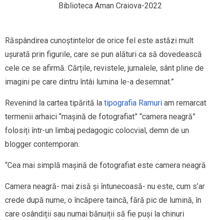
Biblioteca Aman Craiova-2022
Răspândirea cunoștintelor de orice fel este astăzi mult
ușurată prin figurile, care se pun alături ca să dovedească
cele ce se afirmă. Cărțile, revistele, jurnalele, sânt pline de
imagini pe care dintru întâi lumina le-a desemnat.”
Revenind la cartea tipărită la
tipografia Ramuri
am remarcat
termenii arhaici “mașină de fotografiat” “camera neagră”
folosiți într-un limbaj pedagogic colocvial, demn de un
blogger contemporan.
“Cea mai simplă mașină de fotografiat este camera neagră
Camera neagră- mai zisă și întunecoasă- nu este, cum s’ar
crede după nume, o încăpere taincă, fără pic de lumină, în
care osândiții sau numai bănuiții să fie puși la chinuri