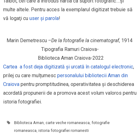
Talbot, cel care a introdus hârtia ca suport fotografic….şi
multe altele. Pentru acces la exemplarul digitizat trebuie să
vă logaţi cu
user şi parola
!
Marin Demetrescu –
De la fotografie la cinematograf
, 1914 
Tipografia Ramuri Craiova-
 Biblioteca Aman Craiova-2022
Cartea a fost deja digitizată și urcată în catalogul electronic
,
prilej cu care mulțumesc
personalului bibliotecii Aman din
Craiova
pentru promptitudinea, operativitatea și deschiderea
acordată propunerii de a promova acest volum valoros pentru
istoria fotografiei.
Biblioteca Aman
,
carte veche romaneasca
,
fotografie
romaneasca
,
istoria fotografiei romanesti