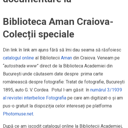
Biblioteca Aman Craiova-
Colecții speciale
Din link în link am ajuns fără să îmi dau seama să răsfoiesc
catalogul online
al Bibliotecii
Aman
din Craiova. Veneam pe
“
autostrada www
” direct de la Biblioteca Academiei din
București unde căutasem date despre prima carte
românească despre fotografie: Tratat de fotografie, București
1895, auto G. V. Cordea. Potul l-am găsit în
numărul 3/1939
al revistei interbelice Fotografia
pe care am digitizat-o și am
pus-o gratuit la dispoziția celor interesați pe platforma
Photomuse.net
.
După ce am iscodit catalogul online la Bibliotecii Academiei,