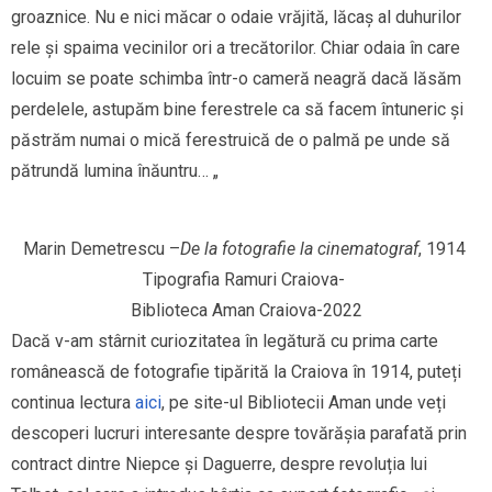
groaznice. Nu e nici măcar o odaie vrăjită, lăcaș al duhurilor
rele și spaima vecinilor ori a trecătorilor. Chiar odaia în care
locuim se poate schimba într-o cameră neagră dacă lăsăm
perdelele, astupăm bine ferestrele ca să facem întuneric și
păstrăm numai o mică ferestruică de o palmă pe unde să
pătrundă lumina înăuntru… „
Marin Demetrescu –
De la fotografie la cinematograf
, 1914 
Tipografia Ramuri Craiova- 
Biblioteca Aman Craiova-2022
Dacă v-am stârnit curiozitatea în legătură cu prima carte
românească de fotografie tipărită la Craiova în 1914, puteți
continua lectura
aici
, pe site-ul Bibliotecii Aman unde veți
descoperi lucruri interesante despre tovărășia parafată prin
contract dintre Niepce și Daguerre, despre revoluția lui