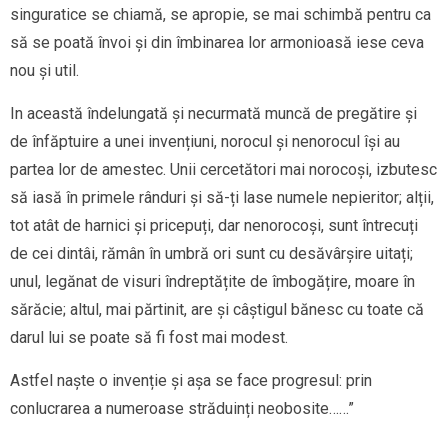
singuratice se chiamă, se apropie, se mai schimbă pentru ca
să se poată învoi și din îmbinarea lor armonioasă iese ceva
nou și util.
In această îndelungată și necurmată muncă de pregătire și
de înfăptuire a unei invențiuni, norocul și nenorocul își au
partea lor de amestec. Unii cercetători mai norocoși, izbutesc
să iasă în primele rânduri și să-ți lase numele nepieritor; alții,
tot atât de harnici și pricepuți, dar nenorocoși, sunt întrecuți
de cei dintâi, rămân în umbră ori sunt cu desăvârșire uitați;
unul, legănat de visuri îndreptățite de îmbogățire, moare în
sărăcie; altul, mai părtinit, are și câștigul bănesc cu toate că
darul lui se poate să fi fost mai modest.
Astfel naște o invenție și așa se face progresul: prin
conlucrarea a numeroase străduinți neobosite……”