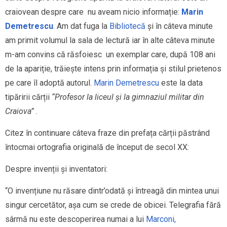
craiovean despre care nu aveam nicio informație:
Marin
Demetrescu
.
Am dat fuga la
Bibliotecă
și în câteva minute
am primit volumul la sala de lectură iar în alte câteva minute
m-am convins că răsfoiesc un exemplar care, după 108 ani
de la apariție, trăiește intens prin informația și stilul prietenos
pe care îl adoptă autorul.
Marin Demetrescu
este la data
tipăririi cărții
“Profesor la liceul și la gimnaziul militar din
Craiova”
.
Citez în continuare câteva fraze din prefața cărții păstrând
întocmai ortografia originală de început de secol XX:
Despre invenții și inventatori:
“O invențiune nu răsare dintr’odată și întreagă din mintea unui
singur cercetător, așa cum se crede de obicei. Telegrafia fără
sârmă nu este descoperirea numai a lui
Marconi,