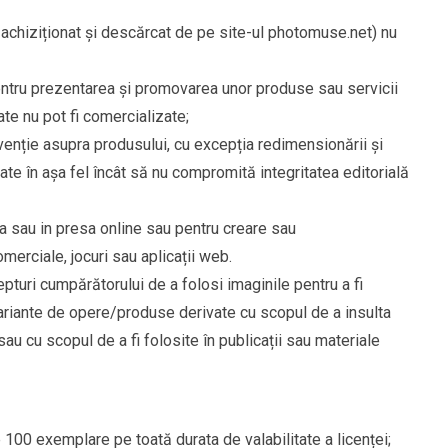
al achiziționat și descărcat de pe site-ul photomuse.net) nu
 pentru prezentarea și promovarea unor produse sau servicii
zate nu pot fi comercializate;
venție asupra produsului, cu excepția redimensionării și
uate în așa fel încât să nu compromită integritatea editorială
sa sau in presa online sau pentru creare sau
merciale, jocuri sau aplicații web.
turi cumpărătorului de a folosi imaginile pentru a fi
variante de opere/produse derivate cu scopul de a insulta
sau cu scopul de a fi folosite în publicații sau materiale
 100 exemplare pe toată durata de valabilitate a licenței;