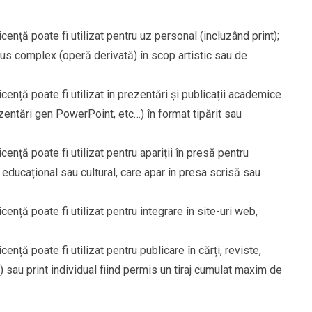
cență poate fi utilizat pentru uz personal (incluzând print);
odus complex (operă derivată) în scop artistic sau de
cență poate fi utilizat în prezentări și publicații academice
 prezentări gen PowerPoint, etc…) în format tipărit sau
ență poate fi utilizat pentru apariții în presă pentru
er educațional sau cultural, care apar în presa scrisă sau
ență poate fi utilizat pentru integrare în site-uri web,
ență poate fi utilizat pentru publicare în cărți, reviste,
i) sau print individual fiind permis un tiraj cumulat maxim de