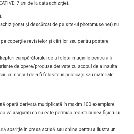
TIVE: 7 ani de la data achiziției.
:
al achiziționat și descărcat de pe site-ul photomuse.net) nu
i pe coperțile revistelor și cărților sau pentru postere,
turi cumpărătorului de a folosi imaginile pentru a fi
variante de opere/produse derivate cu scopul de a insulta
sau cu scopul de a fi folosite în publicații sau materiale
ngură operă derivată multiplicată în maxim 100 exemplare;
 să vă asigurați că nu este permisă redistribuirea fișierului
gură apariție in presa scrisă sau online pentru a ilustra un