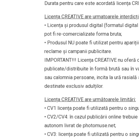
Durata pentru care este acordată licența CREA
Licența CREATIVE are urmatoarele interdicții
• Licența și produsul digital (formatul digit
pot fi re-comercializate forma bruta;
• Produsul NU poate fi utilizat pentru apariți
reclame și campanii publicitare.
IMPORTANT!!! Licența CREATIVE nu oferă drep
publicate/distribuite în formă brută sau în 
sau calomnia persoane, incita la ură rasială 
destinate exclusiv adulților.
Licența CREATIVE are următoarele limitări:
• CV1 licența poate fi utilizată pentru o si
• CV2/CV4: în cazul publicării online trebuie
autonom livrat de photomuse.net;
• CV3: licența poate fi utilizată pentru o sin