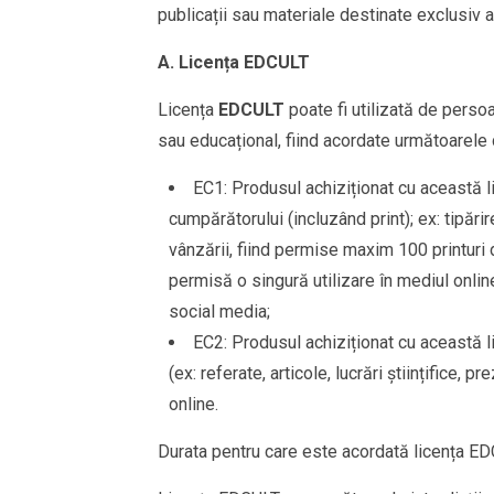
publicații sau materiale destinate exclusiv ad
A. Licența EDCULT
Licența
EDCULT
poate fi utilizată de persoa
sau educațional, fiind acordate următoarele 
EC1: Produsul achiziționat cu această li
cumpărătorului (incluzând print); ex: tipăr
vânzării, fiind permise maxim 100 printuri d
permisă o singură utilizare în mediul onlin
social media;
EC2: Produsul achiziționat cu această li
(ex: referate, articole, lucrări științifice,
online.
Durata pentru care este acordată licența EDCU