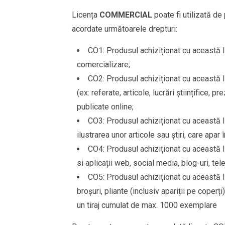
Licența
COMMERCIAL
poate fi utilizată de
acordate următoarele drepturi:
CO1: Produsul achiziționat cu această li
comercializare;
CO2: Produsul achiziționat cu această li
(ex: referate, articole, lucrări științifice,
publicate online;
CO3: Produsul achiziționat cu această lic
ilustrarea unor articole sau știri, care apar 
CO4: Produsul achiziționat cu această lic
si aplicații web, social media, blog-uri, tel
CO5: Produsul achiziționat cu această lic
broșuri, pliante (inclusiv apariții pe coperți
un tiraj cumulat de max. 1000 exemplare