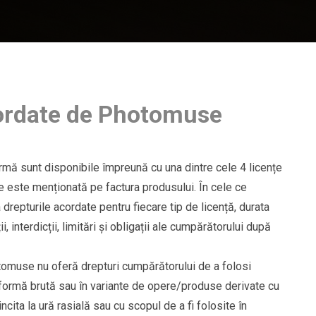
cordate de Photomuse
rmă sunt disponibile împreună cu una dintre cele 4 licențe
 este menționată pe factura produsului. În cele ce
 drepturile acordate pentru fiecare tip de licență, durata
i, interdicții, limitări și obligații ale cumpărătorului după
tomuse nu oferă drepturi cumpărătorului de a folosi
în formă brută sau în variante de opere/produse derivate cu
cita la ură rasială sau cu scopul de a fi folosite în