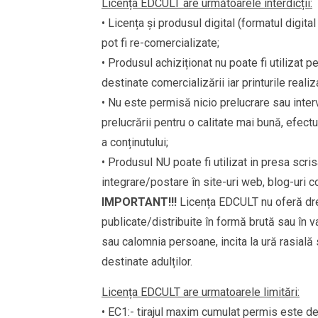
Licența EDCULT are următoarele interdicții:
• Licența și produsul digital (formatul digit
pot fi re-comercializate;
• Produsul achiziționat nu poate fi utilizat
destinate comercializării iar printurile reali
• Nu este permisă nicio prelucrare sau inter
prelucrării pentru o calitate mai bună, efect
a conținutului;
• Produsul NU poate fi utilizat in presa scri
integrare/postare în site-uri web, blog-uri co
IMPORTANT!!!
Licența EDCULT nu oferă drep
publicate/distribuite în formă brută sau în 
sau calomnia persoane, incita la ură rasială 
destinate adulților.
Licența EDCULT are urmatoarele limitări:
• EC1:- tirajul maxim cumulat permis este de