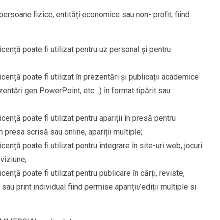
 persoane fizice, entități economice sau non- profit, fiind
cență poate fi utilizat pentru uz personal și pentru
cență poate fi utilizat în prezentări și publicații academice
 prezentări gen PowerPoint, etc…) în format tipărit sau
ență poate fi utilizat pentru apariții în presă pentru
în presa scrisă sau online, apariții multiple;
ență poate fi utilizat pentru integrare în site-uri web, jocuri
eviziune;
ență poate fi utilizat pentru publicare în cărți, reviste,
) sau print individual fiind permise apariții/ediții multiple si