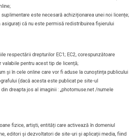
nline;
e suplimentare este necesară achiziționarea unei noi licențe;
ă asigurați că nu este permisă redistribuirea fișierului
ițiile respectării drepturilor EC1; EC2, corespunzătoare
or valabile pentru acest tip de licență;
cum și în cele online care vor fi aduse la cunoștința publicului
ografului (dacă acesta este publicat pe site-ul
ul din dreapta jos al imaginii : „photomuse.net /numele
oane fizice, artiști, entități care activează în domeniul
e, editori și dezvoltatori de site-uri și aplicații media, fiind