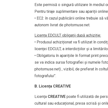
Este permisă o singură utilizare în mediul o
Pentru tiraje suplimentare sau apariții onlin
• EC2: în cazul publicării online trebuie să v
autonom livrat de photomuse.net.
Licența EDCULT obligații după achiziție:
• Produsul achiziționat va fi utilizat în cond
licenței EDCULT, a interdicțiilor și a limităril
• Obligatoriu în aparițiile în format print pre
se va indica sursa fotografiei și numele fot
photomuse.net) , vizibil, de preferat în colt
fotografului”.
B. Licența
CREATIVE
Licența
CREATIVE
poate fi utilizată de pers
cultural sau educațional, presa scrisă și onlin