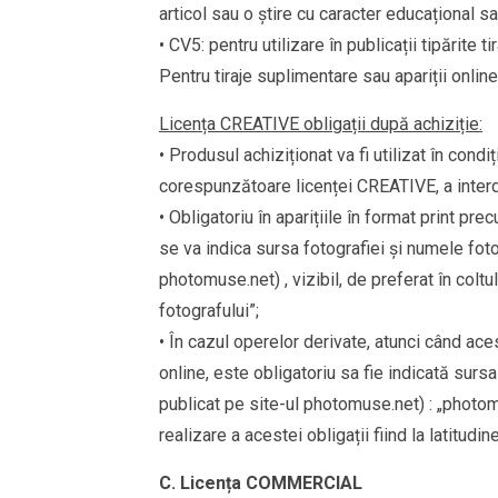
articol sau o știre cu caracter educațional sa
• CV5: pentru utilizare în publicații tipărit
Pentru tiraje suplimentare sau apariții onlin
Licența CREATIVE obligații după achiziție:
• Produsul achiziționat va fi utilizat în cond
corespunzătoare licenței CREATIVE, a interdicț
• Obligatoriu în aparițiile în format print pre
se va indica sursa fotografiei și numele fot
photomuse.net) , vizibil, de preferat în colt
fotografului”;
• În cazul operelor derivate, atunci când ace
online, este obligatoriu sa fie indicată surs
publicat pe site-ul photomuse.net) : „photo
realizare a acestei obligații fiind la latitudi
C. Licența
COMMERCIAL