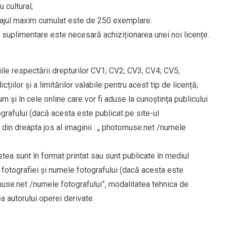
u cultural;
e tirajul maxim cumulat este de 250 exemplare.
e suplimentare este necesară achiziționarea unei noi licențe.
ițiile respectării drepturilor CV1; CV2; CV3; CV4; CV5,
iilor și a limitărilor valabile pentru acest tip de licență;
cum și în cele online care vor fi aduse la cunoștința publicului
ografului (dacă acesta este publicat pe site-ul
ul din dreapta jos al imaginii : „ photomuse.net /numele
stea sunt în format printat sau sunt publicate în mediul
a fotografiei și numele fotografului (dacă acesta este
muse.net /numele fotografului”, modalitatea tehnica de
nea autorului operei derivate.