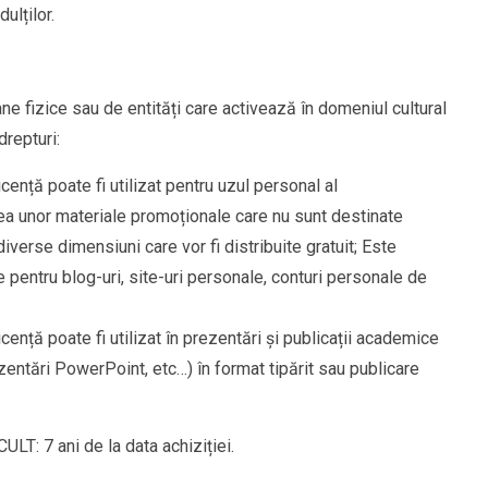
ulților.
ne fizice sau de entități care activează în domeniul cultural
drepturi:
cență poate fi utilizat pentru uzul personal al
irea unor materiale promoționale care nu sunt destinate
iverse dimensiuni care vor fi distribuite gratuit; Este
e pentru blog-uri, site-uri personale, conturi personale de
cență poate fi utilizat în prezentări și publicații academice
 prezentări PowerPoint, etc…) în format tipărit sau publicare
LT: 7 ani de la data achiziției.