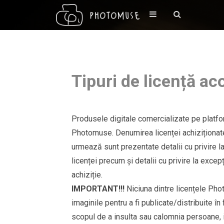
Tipuri de licență a
Produsele digitale comercializate pe platfo
Photomuse. Denumirea licenței achiziționate
urmează sunt prezentate detalii cu privire la
licenței precum și detalii cu privire la excepți
achiziție.
IMPORTANT!!!
Niciuna dintre licențele Pho
imaginile pentru a fi publicate/distribuite 
scopul de a insulta sau calomnia persoane, in