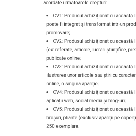
acordate următoarele drepturi:
CV1: Produsul achiziționat cu această li
poate fi integrat și transformat într-un pr
promovare;
CV2: Produsul achiziționat cu această li
(ex: referate, articole, lucrări științifice,
publicate online;
CV3: Produsul achiziționat cu această lic
ilustrarea unor articole sau știri cu caract
online, o singura apariție;
CV4: Produsul achiziționat cu această lic
aplicații web, social media și blog-uri;
CV5: Produsul achiziționat cu această lic
broșuri, pliante (exclusiv apariții pe coperț
250 exemplare.