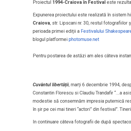
Proiectul
1994-Craiova în Festival
este rezultat
Expunerea proiectului este realizată în sistem hi
Craiova
, str. Lipscani nr. 30, restul fotografiilor
perioada primei ediții a
Festivalului Shakespeare
blogul platformei
photomuse.net
Pentru postarea de astăzi am ales câteva instanta
Cuvântul libertății
, marți 6 decembrie 1994, des
Constantin Florescu si Claudiu Trandafir “….a asis
modestie să consemnăm impresia puternică res
în şir pe cei mai tineri “actori” din festival”. Tine
In continuare câteva fotografii de după spectaco