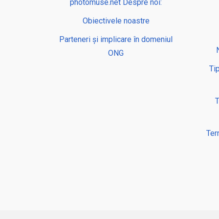
photomuse.net Despre noi:
Obiectivele noastre
Parteneri și implicare în domeniul
ONG
Ti
T
Term