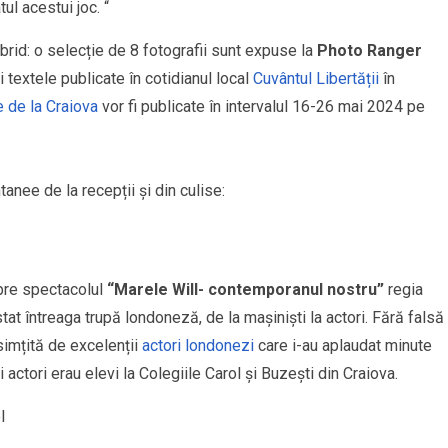
ul acestui joc. “
brid: o selecție de 8 fotografii sunt expuse la
Photo Ranger
 şi textele publicate în cotidianul local
Cuvântul Libertății
în
 de la Craiova
vor fi publicate în intervalul 16-26 mai 2024 pe
nee de la recepții și din culise:
pre spectacolul
“Marele Will- contemporanul nostru”
regia
tat întreaga trupă londoneză, de la mașiniști la actori. Fără falsă
imțită de excelenții
actori londonezi
care i-au aplaudat minute
rii actori erau elevi la Colegiile Carol şi Buzești din Craiova.
l