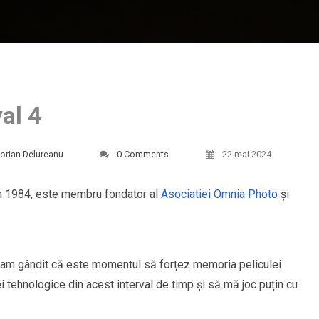
al 4
orian Delureanu
0 Comments
22 mai 2024
in 1984, este membru fondator al
Asociatiei Omnia Photo
şi
r m-am gândit că este momentul să forțez memoria peliculei
ei tehnologice din acest interval de timp şi să mă joc puțin cu