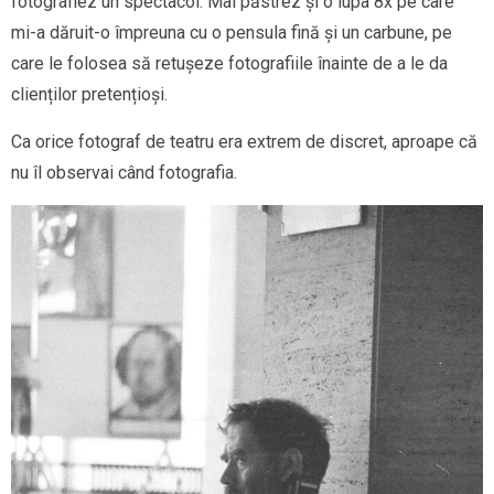
fotografiez un spectacol. Mai păstrez și o lupa 8x pe care
mi-a dăruit-o împreuna cu o pensula fină și un carbune, pe
care le folosea să retușeze fotografiile înainte de a le da
clienților pretențioși.
Ca orice fotograf de teatru era extrem de discret, aproape că
nu îl observai când fotografia.