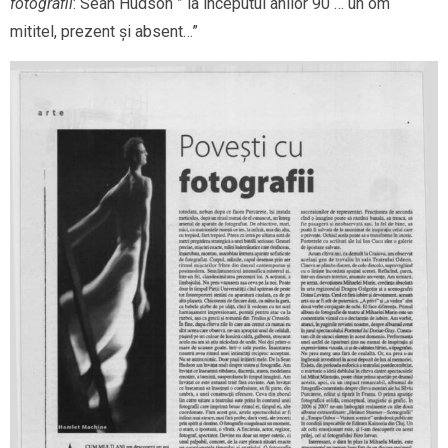
fotografii
: Sean Hudson ” la începutul anilor 90 … un om
mititel, prezent și absent…”