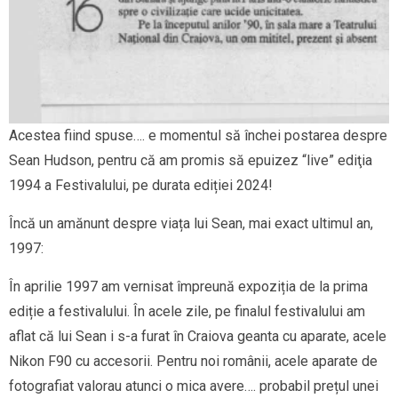
Acestea fiind spuse…. e momentul să închei postarea despre
Sean Hudson, pentru că am promis să epuizez “live” ediţia
1994 a Festivalului, pe durata ediției 2024!
Încă un amănunt despre viața lui Sean, mai exact ultimul an,
1997:
În aprilie 1997 am vernisat împreună expoziția de la prima
ediție a festivalului. În acele zile, pe finalul festivalului am
aflat că lui Sean i s-a furat în Craiova geanta cu aparate, acele
Nikon F90 cu accesorii. Pentru noi românii, acele aparate de
fotografiat valorau atunci o mica avere…. probabil prețul unei