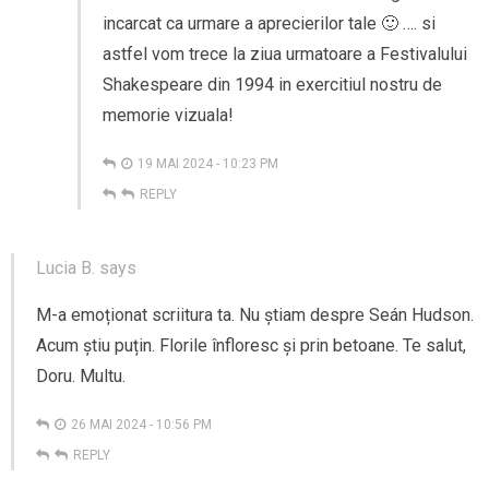
incarcat ca urmare a aprecierilor tale 🙂 …. si
astfel vom trece la ziua urmatoare a Festivalului
Shakespeare din 1994 in exercitiul nostru de
memorie vizuala!
19 MAI 2024 - 10:23 PM
REPLY
Lucia B.
says
M-a emoționat scriitura ta. Nu știam despre Seán Hudson.
Acum știu puțin. Florile înfloresc și prin betoane. Te salut,
Doru. Multu.
26 MAI 2024 - 10:56 PM
REPLY