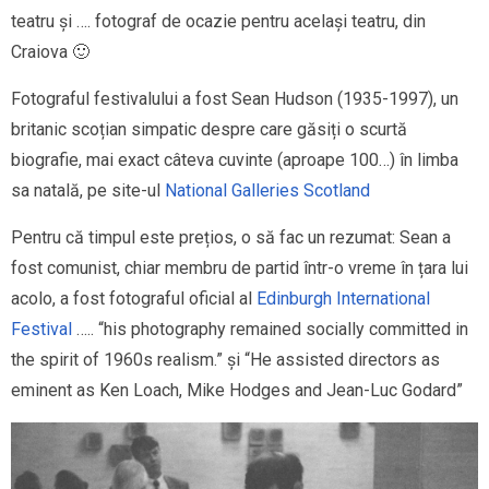
teatru și …. fotograf de ocazie pentru același teatru, din
Craiova 🙂
Fotograful festivalului a fost Sean Hudson (1935-1997), un
britanic scoțian simpatic despre care găsiți o scurtă
biografie, mai exact câteva cuvinte (aproape 100…) în limba
sa natală, pe site-ul
National Galleries Scotland
Pentru că timpul este prețios, o să fac un rezumat: Sean a
fost comunist, chiar membru de partid într-o vreme în țara lui
acolo, a fost fotograful oficial al
Edinburgh International
Festival
….. “his photography remained socially committed in
the spirit of 1960s realism.” și “He assisted directors as
eminent as Ken Loach, Mike Hodges and Jean-Luc Godard”