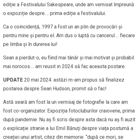
ediție a Festivalului Sakespeare, unde am vernisat împreună
o expoziție despre…. prima ediție a festivalului.
Ca o coincidență, 1997 a fost un an plin de provocări și
pentru mine și pentru el. Am dus o luptă cu cancerul…. fiecare
pe limba și în durerea lui!
Sean a pierdut-o, eu fiind mai tânăr și mai motivat și probabil
mai norocos…. am reusit in 2024 să fac aceasta postare.
UPDATE
20 mai 2024: astăzi m-am propus să finalizez
postarea despre Sean Hudson, promit să o fac!
Astă seară am fost la un vernisaj de fotografie la care am
fost co-organizator. Expoziția fotocluburilor craiovene, prima
după pandemie. Nu aș fi scris despre asta dacă nu aș fi auzit
o explicație stranie a lui Emil Bănuţi despre viața postumă a
creației unui artist, citez din memorie: “după ce mori, se