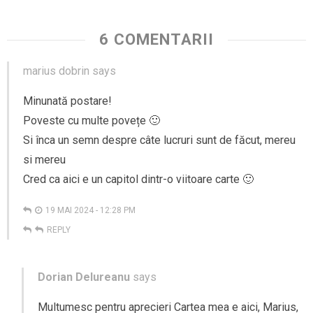
6 COMENTARII
marius dobrin
says
Minunată postare!
Poveste cu multe povețe 🙂
Si înca un semn despre câte lucruri sunt de făcut, mereu
si mereu
Cred ca aici e un capitol dintr-o viitoare carte 🙂
19 MAI 2024 - 12:28 PM
REPLY
Dorian Delureanu
says
Multumesc pentru aprecieri Cartea mea e aici, Marius,