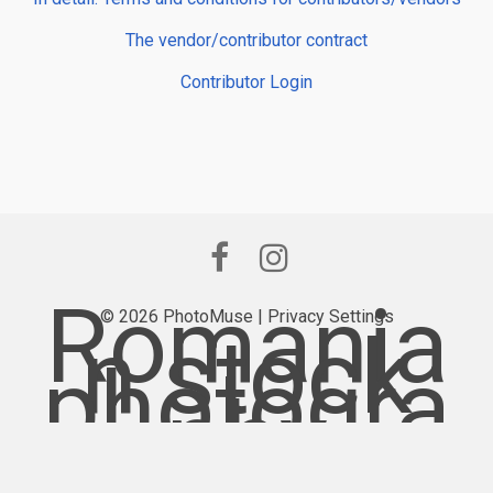
The vendor/contributor contract
Contributor Login
Romania
© 2026 PhotoMuse |
Privacy Settings
n stock
photogra
phy
provider