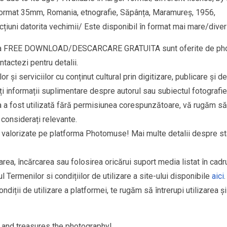
ru format 35mm, Romania, etnografie, Săpânța, Maramureș, 1956,
țiuni datorita vechimii/ Este disponibil în format mai mare/divers
goria FREE DOWNLOAD/DESCARCARE GRATUITA sunt oferite de phot
ntactezi pentru detalii.
r și serviciilor cu conținut cultural prin digitizare, publicare și d
ți informații suplimentare despre autorul sau subiectul fotografiei
ia a fost utilizată fără permisiunea corespunzătoare, vă rugăm să
 considerați relevante.
si valorizate pe platforma Photomuse! Mai multe detalii despre s
area, încărcarea sau folosirea oricărui suport media listat în cad
l Termenilor si condițiilor de utilizare a site-ului disponibile
aici
.
ndiții de utilizare a platformei, te rugăm să întrerupi utilizarea ș
and treasures the photography!