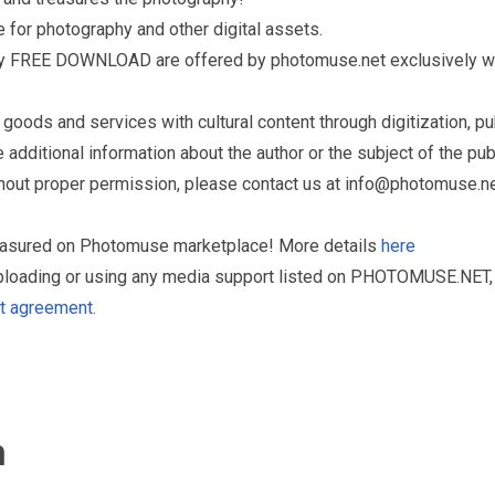
for photography and other digital assets.
ry FREE DOWNLOAD are offered by photomuse.net exclusively wi
ds and services with cultural content through digitization, publ
dditional information about the author or the subject of the publ
hout proper permission, please contact us at
info@photomuse.n
treasured on Photomuse marketplace! More details
here
uploading or using any media support listed on PHOTOMUSE.NET, 
nt agreement
.
n