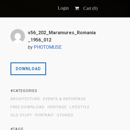
Login
Cart (
0
)
v56_202_Maramures_Romania
_1956_012
by
PHOTOMUSE
DOWNLOAD
#CATEGORIES
ARCHITECTURE
EVENTS & REPORTAGE
FREE DOWNLOAD
HERITAGE
LIFESTYLE
OLD STUFF
PORTRAIT
STORIES
#TAGS