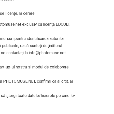
e licențe, la cerere
omuse.net exclusiv cu licența EDCULT.
emersuri pentru identificarea autorilor
 publicate, dacă sunteți deținătorul
 ne contactați la
info@photomuse.net
tart-up-ul nostru si modul de colaborare
rul PHOTOMUSE.NET, confirmi ca ai citit, ai
i să ștergi toate datele/fișierele pe care le-