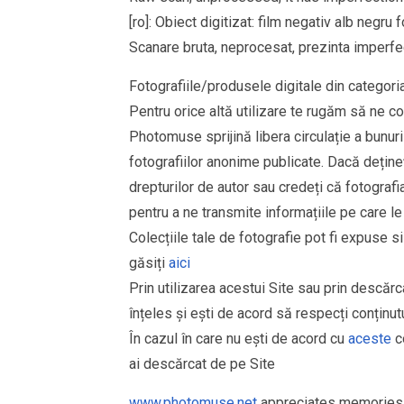
[ro]: Obiect digitizat: film negativ alb neg
Scanare bruta, neprocesat, prezinta imperfec
Fotografiile/produsele digitale din cate
Pentru orice altă utilizare te rugăm să ne co
Photomuse sprijină libera circulație a bunurilo
fotografiilor anonime publicate. Dacă deține
drepturilor de autor sau credeți că fotograf
pentru a ne transmite informațiile pe care le
Colecțiile tale de fotografie pot fi expuse 
găsiți
aici
Prin utilizarea acestui Site sau prin descărc
înțeles și ești de acord să respecți conținutu
În cazul în care nu ești de acord cu
aceste
co
ai descărcat de pe Site
www.photomuse.net
appreciates memories 