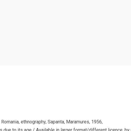
, Romania, ethnography, Sapanta, Maramures, 1956,
due to its age / Available in larger format/different licence, by