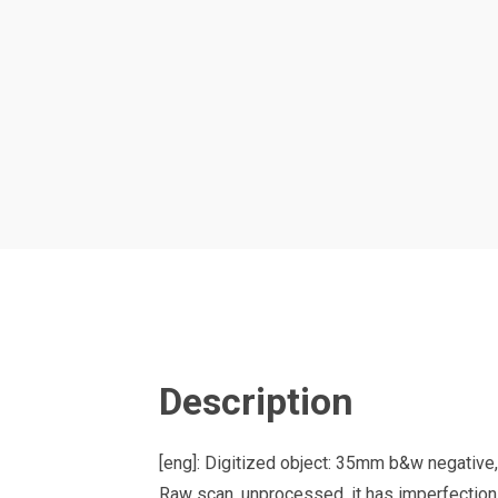
Description
[eng]: Digitized object: 35mm b&w negative
Raw scan, unprocessed, it has imperfections 