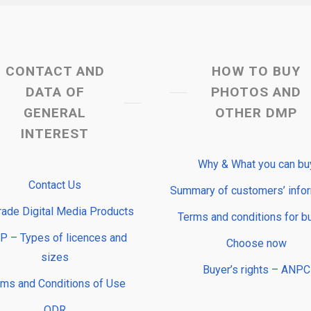
CONTACT AND
HOW TO BUY
DATA OF
PHOTOS AND
GENERAL
OTHER DMP
INTEREST
Why & What you can bu
Contact Us
Summary of customers’ info
rade Digital Media Products
Terms and conditions for b
 – Types of licences and
Choose now
sizes
Buyer’s rights – ANPC
rms and Conditions of Use
ODR