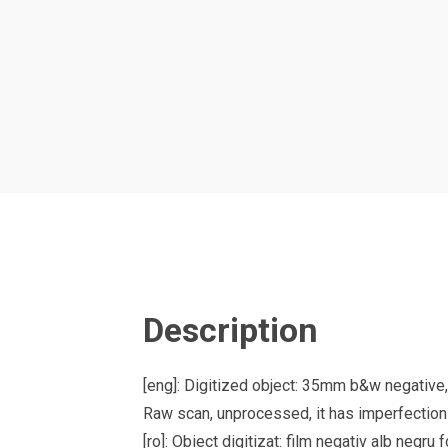
Description
[eng]: Digitized object: 35mm b&w negative
Raw scan, unprocessed, it has imperfections 
[ro]: Obiect digitizat: film negativ alb neg