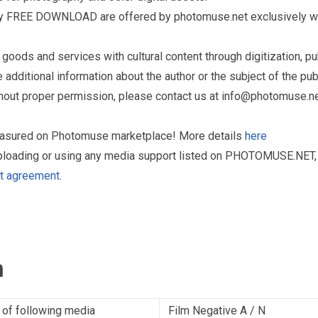
ry FREE DOWNLOAD are offered by photomuse.net exclusively wi
ds and services with cultural content through digitization, publ
dditional information about the author or the subject of the publ
hout proper permission, please contact us at
info@photomuse.n
treasured on Photomuse marketplace! More details
here
uploading or using any media support listed on PHOTOMUSE.NET, 
nt agreement
.
n
 of following media
Film Negative A / N