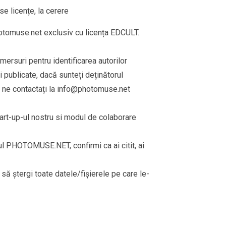
e licențe, la cerere
omuse.net exclusiv cu licența EDCULT.
emersuri pentru identificarea autorilor
 publicate, dacă sunteți deținătorul
 ne contactați la
info@photomuse.net
tart-up-ul nostru si modul de colaborare
rul PHOTOMUSE.NET, confirmi ca ai citit, ai
i să ștergi toate datele/fișierele pe care le-