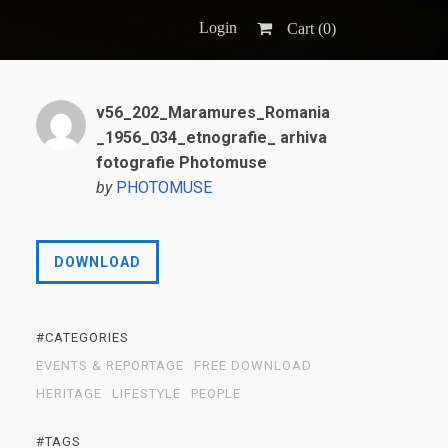
Login
Cart (
0
)
v56_202_Maramures_Romania
_1956_034_etnografie_ arhiva
fotografie Photomuse
by
PHOTOMUSE
DOWNLOAD
#CATEGORIES
EVENTS & REPORTAGE
FREE DOWNLOAD
HERITAGE
LIFESTYLE
PEOPLE
#TAGS