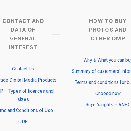
CONTACT AND
HOW TO BUY
DATA OF
PHOTOS AND
GENERAL
OTHER DMP
INTEREST
Why & What you can bu
Contact Us
Summary of customers’ info
rade Digital Media Products
Terms and conditions for b
 – Types of licences and
Choose now
sizes
Buyer’s rights – ANPC
rms and Conditions of Use
ODR