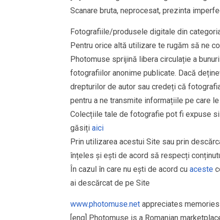
Scanare bruta, neprocesat, prezinta imperfec
Fotografiile/produsele digitale din cate
Pentru orice altă utilizare te rugăm să ne co
Photomuse sprijină libera circulație a bunurilo
fotografiilor anonime publicate. Dacă deține
drepturilor de autor sau credeți că fotograf
pentru a ne transmite informațiile pe care le
Colecțiile tale de fotografie pot fi expuse 
găsiți
aici
Prin utilizarea acestui Site sau prin descărc
înțeles și ești de acord să respecți conținutu
În cazul în care nu ești de acord cu
aceste
co
ai descărcat de pe Site
www.photomuse.net
appreciates memories 
[eng] Photomuse is a Romanian marketplace 