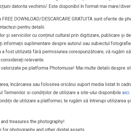
țiuni datorita vechimii/ Este disponibil în format mai mare/divers
goria FREE DOWNLOAD/DESCARCARE GRATUITA sunt oferite de phot
ntactezi pentru detalii.
r și serviciilor cu conținut cultural prin digitizare, publicare și d
ți informații suplimentare despre autorul sau subiectul fotografiei
ia a fost utilizată fără permisiunea corespunzătoare, vă rugăm să
 considerați relevante.
si valorizate pe platforma Photomuse! Mai multe detalii despre s
area, încărcarea sau folosirea oricărui suport media listat în cad
l Termenilor si condițiilor de utilizare a site-ului disponibile
aici
.
ndiții de utilizare a platformei, te rugăm să întrerupi utilizarea ș
and treasures the photography!
for photography and other digital assets.