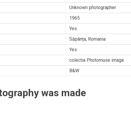
Unknown photographer
1965
Yes
Săpânța, Romania
Yes
colectia Photomuse image
B&W
otography was made