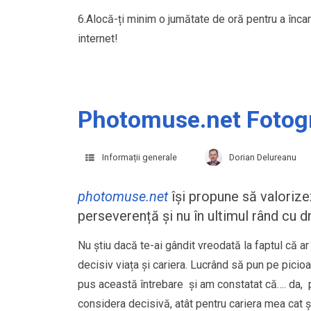
6.Alocă-ți minim o jumătate de oră pentru a încar
internet!
Photomuse.net Fotogr
Informații generale
Dorian Delureanu
photomuse.net
își propune să valorizez
perseverență și nu în ultimul rând cu 
Nu știu dacă te-ai gândit vreodată la faptul că a
decisiv viața și cariera. Lucrând să pun pe pici
pus această întrebare și am constatat că…. da, p
considera decisivă, atât pentru cariera mea cat 