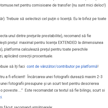
otomuse.net pentru comisioane de transfer (nu sunt mici deloc!)
ăr). Trebuie să selectezi cel puțin o licență. Eu le bifez pe toate
lecta unul dintre prețurile prestabilite), recomand să fie
abilești prețul maximal pentru licența EXTENDED la dimensiunea
), platforma calculează prețul pentru toate perechile
i, aplicând corecții procentuale.
ebuie să îți faci
cont de vânzător/contributor pe platformă
!
ntru a fi eficient! Încărcarea unei fotografii durează maxim 2-3
a unei fotografii presupune și un scurt text pentru descrierea
 o poveste…..” Este recomandat ca textul să fie bilingv, scurt si
ci
.
m făcut, recomand următoarele: