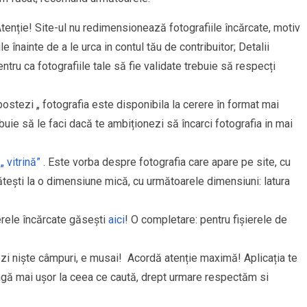
tenție! Site-ul nu redimensionează fotografiile încărcate, motiv
e înainte de a le urca in contul tău de contribuitor; Detalii
entru ca fotografiile tale să fie validate trebuie să respecți
stezi „ fotografia este disponibila la cerere în format mai
buie să le faci dacă te ambiționezi să încarci fotografia in mai
u
„ vitrină”
. Este vorba despre fotografia care apare pe site, cu
tești la o dimensiune mică, cu următoarele dimensiuni: latura
rele încărcate găsești
aici
! O completare: pentru fișierele de
fezi niște câmpuri, e musai! Acordă atenție maximă! Aplicația te
ngă mai ușor la ceea ce caută, drept urmare respectăm si