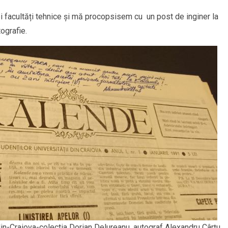
i facultăți tehnice și mă procopsisem cu un post de inginer la
tografie.
in-Craiova-colectia Dorian Delureanu, autograf Alexandru Cârţu