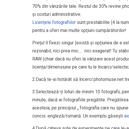
70% din vânzările tale. Restul de 30% revine ph
și costuri administrative.
Licențele fotografiilor
sunt prestabilite (4 la num
pentru a oferi mai multe opțiuni cumpărătorilor!
Prețul îl fixezi singur (există și opțiunea de a se
rezonabil, nici prea mic…. nici exagerat! Tu st
RAW (chiar dacă nu oferi la vânzare acest produs
licența/dimensiune pe care tu le încarci/selectez
2.Dacă te-ai hotărât să încerci photomuse.net tr
3.Selectează-ți loturi de minim 10 fotografii, pe
minute, dacă ai fotografiile pregătite. Pregătire
acesteia, pe principiul „ fotografia care nu spune
concis: engleză/romană. Un exemplu găsești
ai
4.După câteva sute de experimente pe care le-a