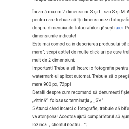
Încarcă maxim 2 dimensiuni: S și L sau S și M; A
pentru care trebuie să îți dimensionezi fotografiil
despre dimensiunile fotografiilor găsești
aici
. P
dimensiunile indicate!
Este mai comod ca in descrierea produsului să po
mare”; scapi astfel de multe click-uri pe care tre
mult de 2 dimensiuni;
Important! Trebuie să încarci o fotografie pentr
watermark-ul aplicat automat. Trebuie să o pregă
mare 900 px, 72ppi
Detalii despre cum recomand să denumești fișie
„vitrină” folosesc terminația „ _SV”
5.Atunci când încarci o fotografie, trebuie să bi
va atenționa! Acestea ajută cumpărătorul să aju
lozinca „ clientul nostru…..”;