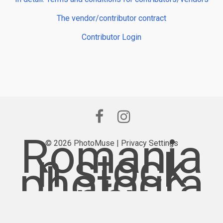
The vendor/contributor contract
Contributor Login
Romania
© 2026 PhotoMuse |
Privacy Settings
n stock
photogra
phy
provider