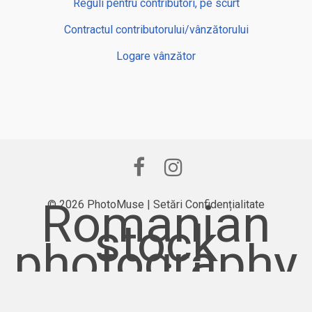
Reguli pentru contributori, pe scurt
Contractul contributorului/vânzătorului
Logare vânzător
Romanian
© 2026 PhotoMuse |
Setări Confidențialitate
stock
photography
provider