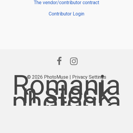
The vendor/contributor contract
Contributor Login
Romania
© 2026 PhotoMuse |
Privacy Settings
n stock
photogra
phy
provider