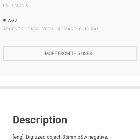
PATRIMONIU
#TAGS
ARGENTIC
CASĂ
VECHI
ROMÂNESC
RURAL
MORE FROM THIS USER
Description
[eng]: Digitized object: 35mm b&w negative,