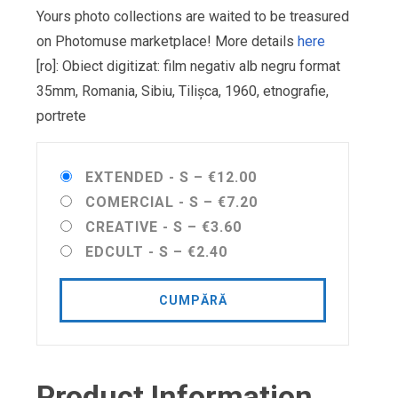
Yours photo collections are waited to be treasured
on Photomuse marketplace! More details
here
[ro]: Obiect digitizat: film negativ alb negru format
35mm, Romania, Sibiu, Tilişca, 1960, etnografie,
portrete
EXTENDED - S
–
€12.00
COMERCIAL - S
–
€7.20
CREATIVE - S
–
€3.60
EDCULT - S
–
€2.40
CUMPĂRĂ
Product Information