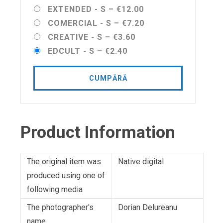
EXTENDED - S
–
€12.00
COMERCIAL - S
–
€7.20
CREATIVE - S
–
€3.60
EDCULT - S
–
€2.40
CUMPĂRĂ
Product Information
The original item was
Native digital
produced using one of
following media
The photographer's
Dorian Delureanu
name