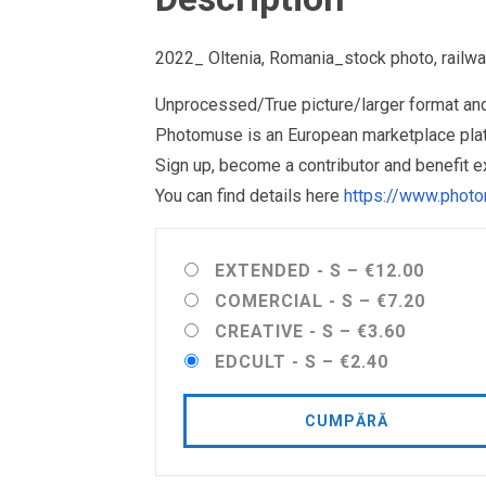
2022_ Oltenia, Romania_stock photo, railwa
Unprocessed/True picture/larger format and 
Photomuse is an European marketplace plat
Sign up, become a contributor and benefit 
You can find details here
https://www.photo
EXTENDED - S
–
€12.00
COMERCIAL - S
–
€7.20
CREATIVE - S
–
€3.60
EDCULT - S
–
€2.40
CUMPĂRĂ