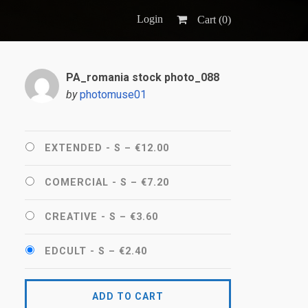
Login
Cart (
0
)
PA_romania stock photo_088
by
photomuse01
EXTENDED - S
–
€12.00
COMERCIAL - S
–
€7.20
CREATIVE - S
–
€3.60
EDCULT - S
–
€2.40
ADD TO CART