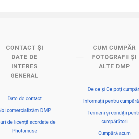
CONTACT ȘI
CUM CUMPĂR
DATE DE
FOTOGRAFII ȘI
INTERES
ALTE DMP
GENERAL
De ce și Ce poți cumpă
Date de contact
Informații pentru cumpără
Noi comercializăm DMP
Termeni și condiții pent
cumpărători
puri de licență acordate de
Photomuse
Cumpără acum